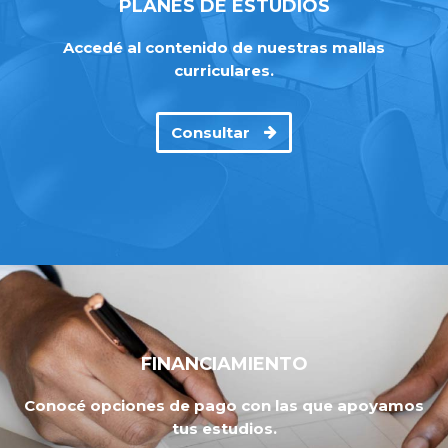
PLANES DE ESTUDIOS
Accedé al contenido de nuestras mallas
curriculares.
Consultar
FINANCIAMIENTO
Conocé opciones de pago con las que apoyamos
tus estudios.