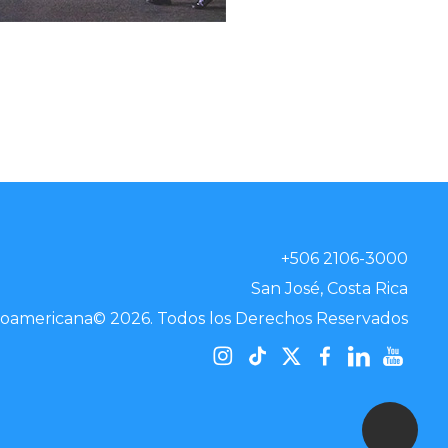
+506 2106-3000
San José, Costa Rica
noamericana© 2026. Todos los Derechos Reservados