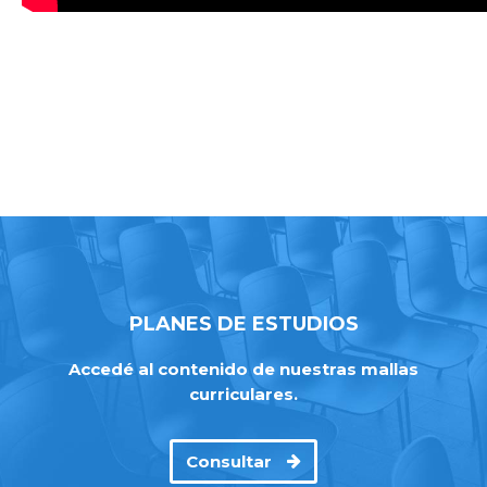
PLANES DE ESTUDIOS
Accedé al contenido de nuestras mallas
curriculares.
Consultar