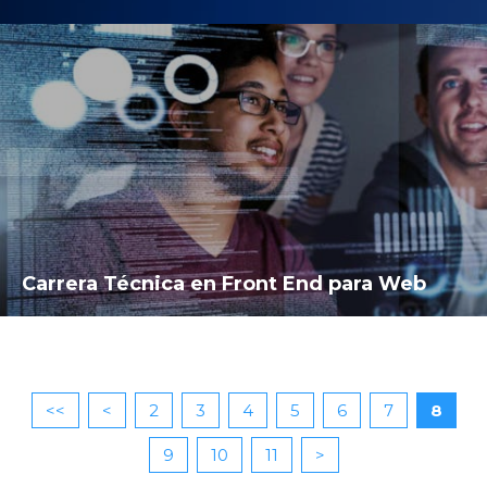
Carrera Técnica en Front End para Web
<<
<
2
3
4
5
6
7
8
9
10
11
>